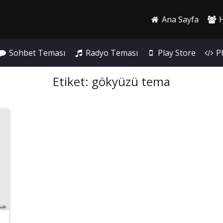
Ana Sayfa
H
Sohbet Teması
Radyo Teması
Play Store
Ph
Etiket:
gökyüzü tema