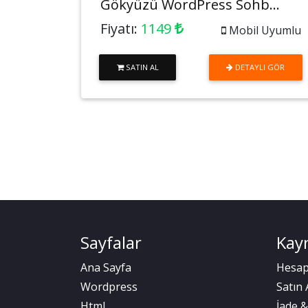
Gökyüzü WordPress Sohb...
Fiyatı:
1149
Mobil Uyumlu
SATIN AL
DETAYLI GÖR
Sayfalar
Kay
Ana Sayfa
Hesap
Wordpress
Satın 
Html
İade 