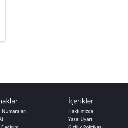
naklar
İçerikler
 Numaraları
Hakkımızda
Al
Yasal Uyarı
& Değişim
Gizlilik Politikası