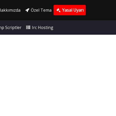
akkımızda
Özel Tema
Yasal Uyarı
p Scriptler
Irc Hosting