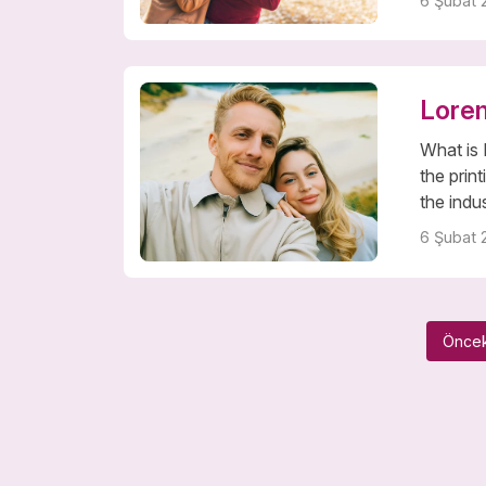
6 Şubat 
Lorem
What is
the prin
the indu
6 Şubat 
Öncek