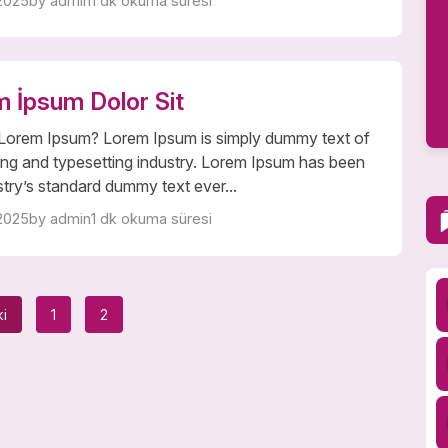
2025
by admin
1 dk okuma süresi
 İpsum Dolor Sit
 Lorem Ipsum? Lorem Ipsum is simply dummy text of
ting and typesetting industry. Lorem Ipsum has been
stry’s standard dummy text ever...
2025
by admin
1 dk okuma süresi
i
1
2
Yazı
sayfalaması