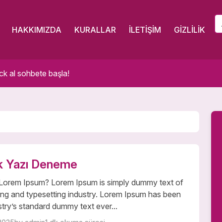
HAKKIMIZDA
KURALLAR
İLETIŞIM
GIZLILIK
ck al sohbete başla!
k Yazı Deneme
 Lorem Ipsum? Lorem Ipsum is simply dummy text of
ting and typesetting industry. Lorem Ipsum has been
stry’s standard dummy text ever...