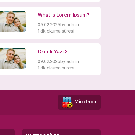
What is Lorem Ipsum?
09.02.2025
by
admin
1 dk okuma süresi
Örnek Yazı 3
09.02.2025
by
admin
1 dk okuma süresi
Mirc İndir