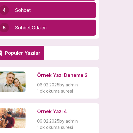
4
Sohbet
5
Sohbet Odaları
Popüler Yazılar
Örnek Yazı Deneme 2
06.02.2025
by
admin
1 dk okuma süresi
Örnek Yazı 4
09.02.2025
by
admin
1 dk okuma süresi