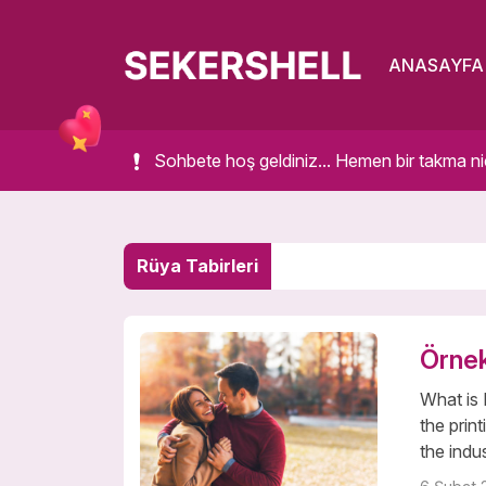
ANASAYFA
Sohbete hoş geldiniz... Hemen bir takma ni
Rüya Tabirleri
Örne
What is
the prin
the indu