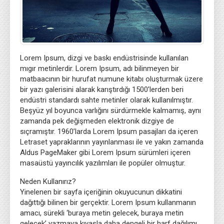
Lorem Ipsum, dizgi ve baskı endüstrisinde kullanılan
mıgır metinlerdir. Lorem Ipsum, adı bilinmeyen bir
matbaacının bir hurufat numune kitabı oluşturmak üzere
bir yazı galerisini alarak karıştırdığı 1500’lerden beri
endüstri standardı sahte metinler olarak kullanılmıştır.
Beşyüz yıl boyunca varlığını sürdürmekle kalmamış, aynı
zamanda pek değişmeden elektronik dizgiye de
sıçramıştır. 1960’larda Lorem Ipsum pasajları da içeren
Letraset yapraklarının yayınlanması ile ve yakın zamanda
Aldus PageMaker gibi Lorem Ipsum sürümleri içeren
masaüstü yayıncılık yazılımları ile popüler olmuştur.
Neden Kullanırız?
Yinelenen bir sayfa içeriğinin okuyucunun dikkatini
dağıttığı bilinen bir gerçektir. Lorem Ipsum kullanmanın
amacı, sürekli ‘buraya metin gelecek, buraya metin
gelecek’ yazmaya kıyasla daha dengeli bir harf dağılımı