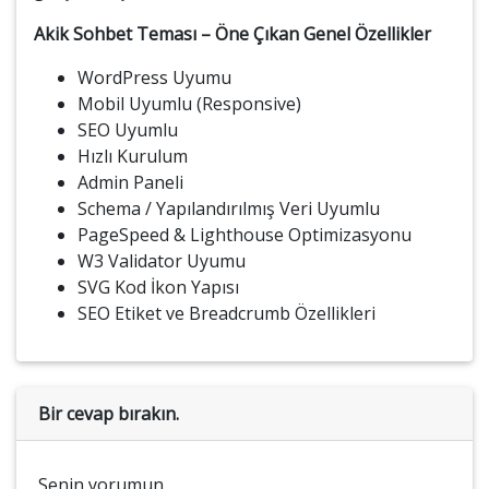
Akik Sohbet Teması – Öne Çıkan Genel Özellikler
WordPress Uyumu
Mobil Uyumlu (Responsive)
SEO Uyumlu
Hızlı Kurulum
Admin Paneli
Schema / Yapılandırılmış Veri Uyumlu
PageSpeed & Lighthouse Optimizasyonu
W3 Validator Uyumu
SVG Kod İkon Yapısı
SEO Etiket ve Breadcrumb Özellikleri
Bir cevap bırakın.
Senin yorumun