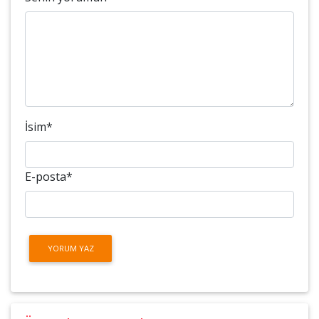
İsim
*
E-posta
*