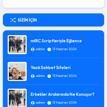
SIZIN İÇIN
mIRC Scriptleriyle Eğlence
admin
13 Haziran 2024
Yazılı Sohbet Siteleri
admin
13 Haziran 2024
Erkekler Aralarında Ne Konuşur?
admin
13 Haziran 2024