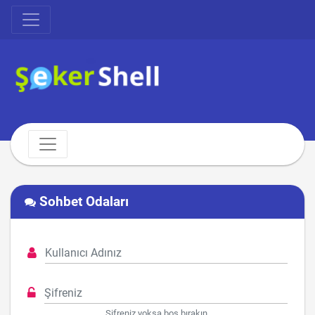
Sohbet Odaları
Şifreniz yoksa boş bırakın.