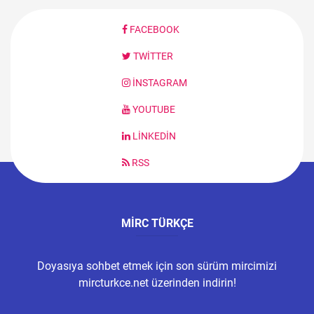
FACEBOOK
TWITTER
İNSTAGRAM
YOUTUBE
LINKEDIN
RSS
MIRC TÜRKÇE
Doyasıya sohbet etmek için son sürüm mircimizi
mircturkce.net üzerinden indirin!