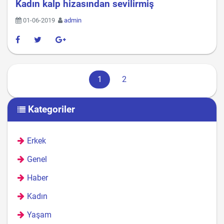
Kadın kalp hizasından sevilirmiş
01-06-2019
admin
Sayfa gezinme
Geçerli Sayfa
Sayfa
1
2
Kategoriler
Erkek
Genel
Haber
Kadın
Yaşam