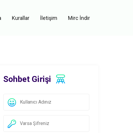
a
Kurallar
İletişim
Mirc İndir
Sohbet Girişi