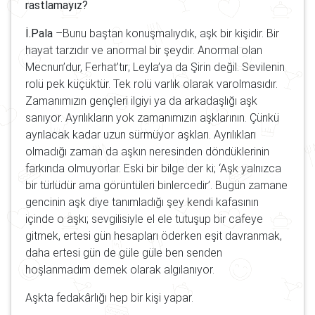
rastlamayız?
İ.Pala
–Bunu baştan konuşmalıydık, aşk bir kişidir. Bir
hayat tarzıdır ve anormal bir şeydir. Anormal olan
Mecnun’dur, Ferhat’tır; Leyla’ya da Şirin değil. Sevilenin
rolü pek küçüktür. Tek rolü varlık olarak varolmasıdır.
Zamanımızın gençleri ilgiyi ya da arkadaşlığı aşk
sanıyor. Ayrılıkların yok zamanımızın aşklarının. Çünkü
ayrılacak kadar uzun sürmüyor aşkları. Ayrılıkları
olmadığı zaman da aşkın neresinden döndüklerinin
farkında olmuyorlar. Eski bir bilge der ki; ‘Aşk yalnızca
bir türlüdür ama görüntüleri binlercedir’. Bugün zamane
gencinin aşk diye tanımladığı şey kendi kafasının
içinde o aşkı; sevgilisiyle el ele tutuşup bir cafeye
gitmek, ertesi gün hesapları öderken eşit davranmak,
daha ertesi gün de güle güle ben senden
hoşlanmadım demek olarak algılanıyor.
Aşkta fedakârlığı hep bir kişi yapar.