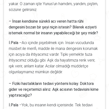
yakar. O zaman işte Yunus’un hamdım, yandım, piştim,
sözüne gelirsiniz.
– İnsan kendisine sürekli acı veren hatta rûhi
dengesini bozan bir şeyi niçin istesin? Bilerek eziyeti
istemek normal bir insanın yapabileceği bir şey midir?
İ.Pala
–Acı içinde pişebilmek için. İnsan vücudunda
müsbet ile menfi, madde ile mana dengesini korumak
için acıya da ihtiyacımız vardır. Tıpkı yemekte tuza
ihtiyacımız olduğu gibi. Aşk da hayatımıza renk verir,
ışık verir, anlam katar. Acılar olmadığı müddetçe
olgunlaşmamız mümkün değildir.
– Fiziki hastalıkların tedavi yöntemi kolay. Doktora
gider ve reçetemizi alırız. Aşk acısının tedavisini kime
yaptıracağız?
İ.Pala
–Yok, bu insanın kendi içerisinde. Tek tedavi