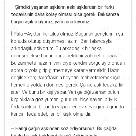
– Şimdiki yaşanan aşkların eski aşklardan bir farkı
tedavisinin daha kolay olması olsa gerek. Baksanıza
bugün âşık oluyoruz, yarın unutuyoruz.
İ.Pala
–Aşktan kurtuluş olmaz. Bugünün gençlerinin şu
konuda oturup düşünmesi lazım. ‘Ben falancayla
arkadaşlık ediyorum. Bu arkadaşlık bir aşka
dönüşecekse bunun bana belirli bir zahmeti olacaktır.
Bu zahmete hazır mıyım’ diye kendini sorgulayıp ondan
sonra o yola girip girmemeye karar vermelidir. Hazır
değilse karşı taraftakinin hayatını mahvetmemek için
hemen o yoldan dönmesi gerek. Çünkü aşk fedakârlık
ister. Ve bunu bir kişi yapar. Yeri geldiği zaman bütün
kırgınlıklara göz yuman, gururunu hiçe sayan, büyük
fedakârlıkları bir anda yapabilen ev sevdiğinin uğrunda
kendini feda edebilen bir âşık olmalıdır.
– Hangi çağın aşkından söz ediyorsunuz. Bu çağda
böyle bir aşk beklenebilir mi? Aşkın böyle