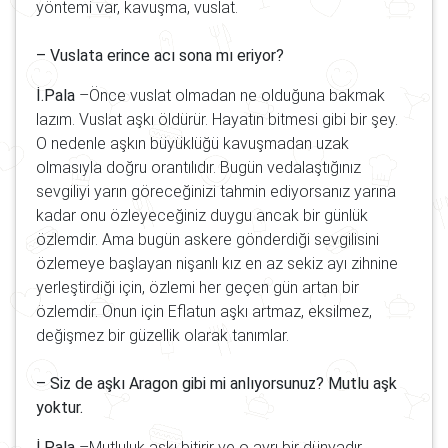
yöntemi var, kavuşma, vuslat.
– Vuslata erince acı sona mı eriyor?
İ.Pala
–Önce vuslat olmadan ne olduğuna bakmak
lazım. Vuslat aşkı öldürür. Hayatın bitmesi gibi bir şey.
O nedenle aşkın büyüklüğü kavuşmadan uzak
olmasıyla doğru orantılıdır. Bugün vedalaştığınız
sevgiliyi yarın göreceğinizi tahmin ediyorsanız yarına
kadar onu özleyeceğiniz duygu ancak bir günlük
özlemdir. Ama bugün askere gönderdiği sevgilisini
özlemeye başlayan nişanlı kız en az sekiz ayı zihnine
yerleştirdiği için, özlemi her geçen gün artan bir
özlemdir. Onun için Eflatun aşkı artmaz, eksilmez,
değişmez bir güzellik olarak tanımlar.
– Siz de aşkı Aragon gibi mi anlıyorsunuz? Mutlu aşk
yoktur.
İ.Pala
–Mutluluk aşkı bitirir ve o ayrı bir dünyadır.