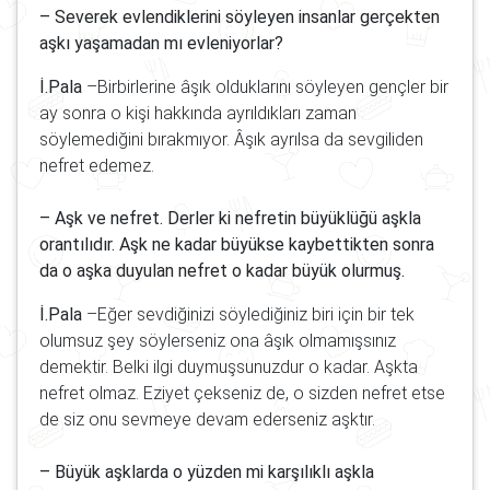
– Severek evlendiklerini söyleyen insanlar gerçekten
aşkı yaşamadan mı evleniyorlar?
İ.Pala
–Birbirlerine âşık olduklarını söyleyen gençler bir
ay sonra o kişi hakkında ayrıldıkları zaman
söylemediğini bırakmıyor. Âşık ayrılsa da sevgiliden
nefret edemez.
– Aşk ve nefret. Derler ki nefretin büyüklüğü aşkla
orantılıdır. Aşk ne kadar büyükse kaybettikten sonra
da o aşka duyulan nefret o kadar büyük olurmuş.
İ.Pala
–Eğer sevdiğinizi söylediğiniz biri için bir tek
olumsuz şey söylerseniz ona âşık olmamışsınız
demektir. Belki ilgi duymuşsunuzdur o kadar. Aşkta
nefret olmaz. Eziyet çekseniz de, o sizden nefret etse
de siz onu sevmeye devam ederseniz aşktır.
– Büyük aşklarda o yüzden mi karşılıklı aşkla