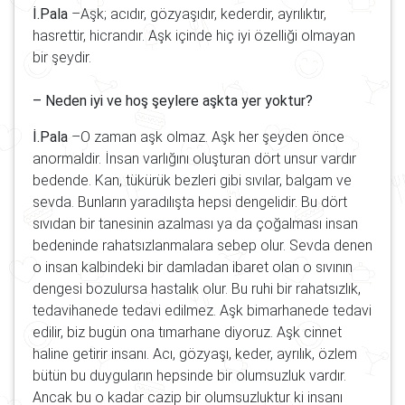
İ.Pala
–Aşk; acıdır, gözyaşıdır, kederdir, ayrılıktır,
hasrettir, hicrandır. Aşk içinde hiç iyi özelliği olmayan
bir şeydir.
– Neden iyi ve hoş şeylere aşkta yer yoktur?
İ.Pala
–O zaman aşk olmaz. Aşk her şeyden önce
anormaldir. İnsan varlığını oluşturan dört unsur vardır
bedende. Kan, tükürük bezleri gibi sıvılar, balgam ve
sevda. Bunların yaradılışta hepsi dengelidir. Bu dört
sıvıdan bir tanesinin azalması ya da çoğalması insan
bedeninde rahatsızlanmalara sebep olur. Sevda denen
o insan kalbindeki bir damladan ibaret olan o sıvının
dengesi bozulursa hastalık olur. Bu ruhi bir rahatsızlık,
tedavihanede tedavi edilmez. Aşk bimarhanede tedavi
edilir, biz bugün ona tımarhane diyoruz. Aşk cinnet
haline getirir insanı. Acı, gözyaşı, keder, ayrılık, özlem
bütün bu duyguların hepsinde bir olumsuzluk vardır.
Ancak bu o kadar cazip bir olumsuzluktur ki insanı