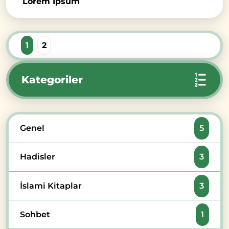
Lorem İpsum
1
2
Kategoriler
Genel
5
Hadisler
3
İslami Kitaplar
3
Sohbet
1